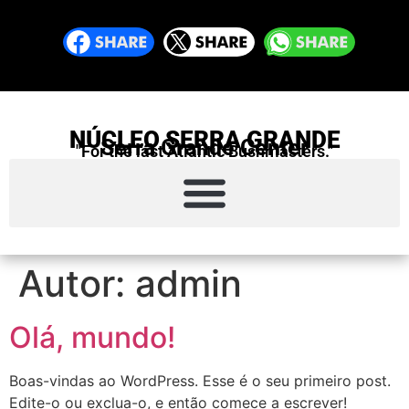
NÚCLEO SERRA GRANDE
Serra Grande Center
"For the last Atlantic Bushmasters."
Autor:
admin
Olá, mundo!
Boas-vindas ao WordPress. Esse é o seu primeiro post.
Edite-o ou exclua-o, e então comece a escrever!