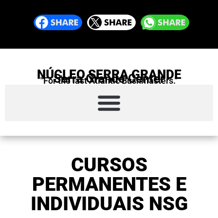
NÚCLEO SERRA GRANDE
Serra Grande Center
"For the last Atlantic Bushmasters."
CURSOS
PERMANENTES E
INDIVIDUAIS NSG